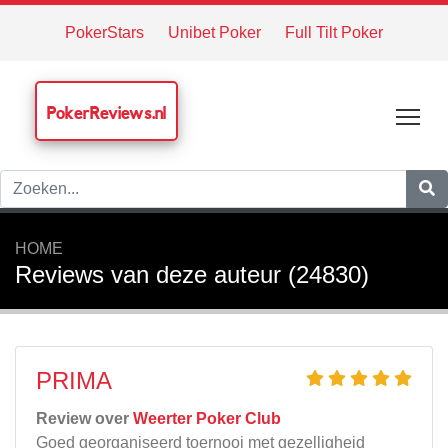
PokerStars
Unibet Poker
Full Tilt Poker
PokerReviews.nl
Tog
HOME
Reviews van deze auteur (24830)
PRIMA
Review over
Weerter Poker Club
Goed georganiseerd toernooi met gezelligheid