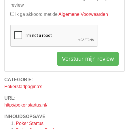
review
Ik ga akkoord met de
Algemene Voorwaarden
Verstuur mijn review
CATEGORIE:
Pokerstartpagina's
URL:
http://poker.startus.nl/
INHOUDSOPGAVE
Poker Startus