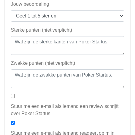
Jouw beoordeling
Sterke punten (niet verplicht)
Zwakke punten (niet verplicht)
Stuur me een e-mail als iemand een review schrijft
over Poker Startus
Stuur me een e-mail als iemand reageert op mijn