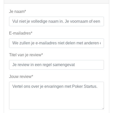
Je naam*
E-mailadres*
Titel van je review*
Jouw review*