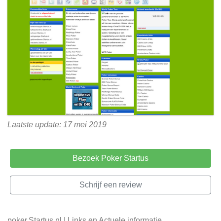
Laatste update: 17 mei 2019
Bezoek Poker Startus
Schrijf een review
poker.Startus.nl | Links en Actuele informatie