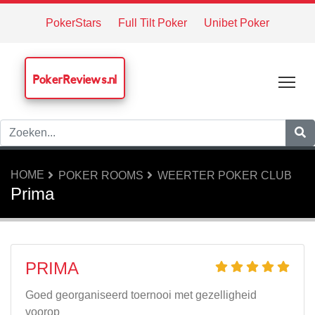
PokerStars
Full Tilt Poker
Unibet Poker
PokerReviews.nl
Tog
HOME
POKER ROOMS
WEERTER POKER CLUB
Prima
PRIMA
Goed georganiseerd toernooi met gezelligheid
voorop