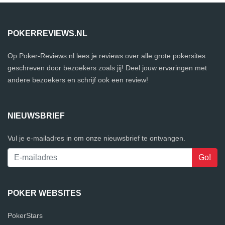
POKERREVIEWS.NL
Op Poker-Reviews.nl lees je reviews over alle grote pokersites
geschreven door bezoekers zoals jij! Deel jouw ervaringen met
andere bezoekers en schrijf ook een review!
NIEUWSBRIEF
Vul je e-mailadres in om onze nieuwsbrief te ontvangen.
POKER WEBSITES
PokerStars