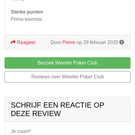
Sterke punten
Prima toernooi
Reageer
Door
Pierre
op 29 februari 2020
Bezoek Weerter Poker Club
Reviews over Weerter Poker Club
SCHRIJF EEN REACTIE OP
DEZE REVIEW
Je naam*