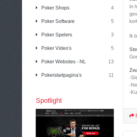
In 
Poker Shops
4
gev
Poker Software
5
kor
Poker Spelers
3
Ik 
Poker Video's
5
Ste
Goe
Poker Websites - NL
13
Zw
Pokerstartpagina's
11
-Sl
-Ne
-Ku
Spotlight