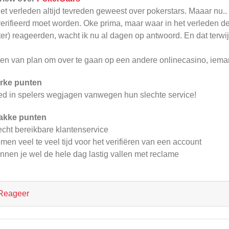
het verleden altijd tevreden geweest over pokerstars. Maaar nu.
erifieerd moet worden. Oke prima, maar waar in het verleden de
ter) reageerden, wacht ik nu al dagen op antwoord. En dat terwij
ben van plan om over te gaan op een andere onlinecasino, iema
rke punten
d in spelers wegjagen vanwegen hun slechte service!
akke punten
echt bereikbare klantenservice
men veel te veel tijd voor het verifiëren van een account
nnen je wel de hele dag lastig vallen met reclame
Reageer