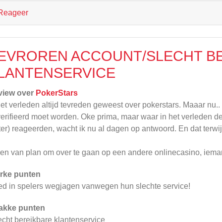
Reageer
EVROREN ACCOUNT/SLECHT B
LANTENSERVICE
view over
PokerStars
het verleden altijd tevreden geweest over pokerstars. Maaar nu.
erifieerd moet worden. Oke prima, maar waar in het verleden de
ter) reageerden, wacht ik nu al dagen op antwoord. En dat terwij
ben van plan om over te gaan op een andere onlinecasino, iema
rke punten
d in spelers wegjagen vanwegen hun slechte service!
akke punten
echt bereikbare klantenservice