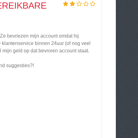
EREIKBARE
. Ze bevriezen mijn account omdat hij
 klantenservice binnen 24uur (of nog veel
l mijn geld op dat bevroren account staat.
nd suggesties?!