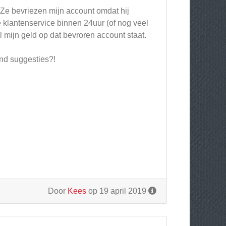
. Ze bevriezen mijn account omdat hij
 klantenservice binnen 24uur (of nog veel
l mijn geld op dat bevroren account staat.
nd suggesties?!
Door
Kees
op 19 april 2019