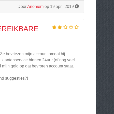
Door
Anoniem
op 19 april 2019
EREIKBARE
. Ze bevriezen mijn account omdat hij
 klantenservice binnen 24uur (of nog veel
l mijn geld op dat bevroren account staat.
nd suggesties?!