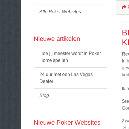
Alle Poker Websites
B
Nieuwe artikelen
K
Hoe jij meester wordt in Poker
Re
Home spellen
In 
gev
24 uur met een Las Vegas
kor
Dealer
Ik 
Blog
Ste
Goe
Zw
Nieuwe Poker Websites
-Sl