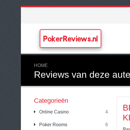
PokerReviews.nl
HOME
Reviews van deze aute
Categorieën
B
Online Casino
4
K
Poker Rooms
6
Re