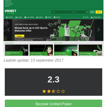
Laatste update: 13 september 2017
2.3
Bezoek Unibet Poker