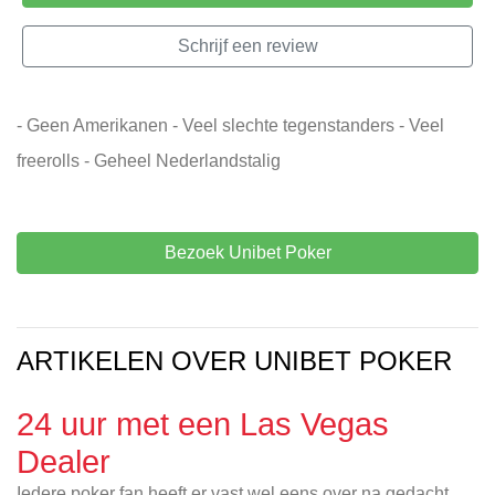
Schrijf een review
- Geen Amerikanen - Veel slechte tegenstanders - Veel
freerolls - Geheel Nederlandstalig
Bezoek Unibet Poker
ARTIKELEN OVER UNIBET POKER
24 uur met een Las Vegas
Dealer
Iedere poker fan heeft er vast wel eens over na gedacht