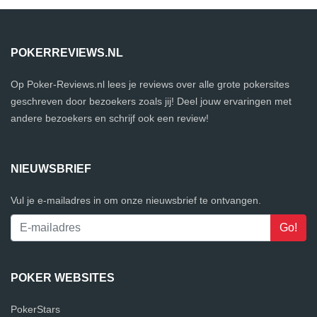
POKERREVIEWS.NL
Op Poker-Reviews.nl lees je reviews over alle grote pokersites
geschreven door bezoekers zoals jij! Deel jouw ervaringen met
andere bezoekers en schrijf ook een review!
NIEUWSBRIEF
Vul je e-mailadres in om onze nieuwsbrief te ontvangen.
POKER WEBSITES
PokerStars