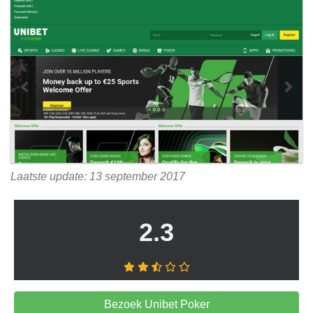
Laatste update: 13 september 2017
2.3
Bezoek Unibet Poker