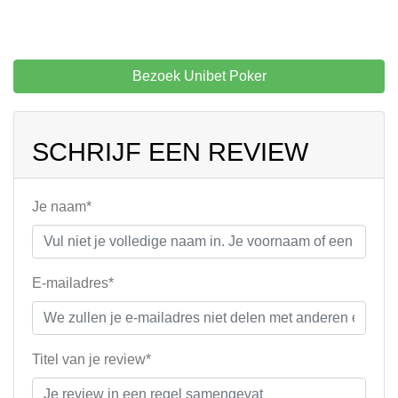
Bezoek Unibet Poker
SCHRIJF EEN REVIEW
Je naam*
E-mailadres*
Titel van je review*