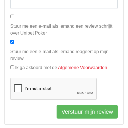
Stuur me een e-mail als iemand een review schrijft
over Unibet Poker
Stuur me een e-mail als iemand reageert op mijn
review
Ik ga akkoord met de
Algemene Voorwaarden
Verstuur mijn review