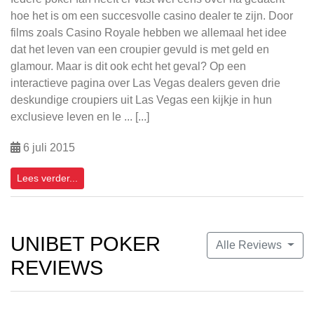
hoe het is om een succesvolle casino dealer te zijn. Door
films zoals Casino Royale hebben we allemaal het idee
dat het leven van een croupier gevuld is met geld en
glamour. Maar is dit ook echt het geval? Op een
interactieve pagina over Las Vegas dealers geven drie
deskundige croupiers uit Las Vegas een kijkje in hun
exclusieve leven en le ... [...]
6 juli 2015
Lees verder...
UNIBET POKER
Alle Reviews
REVIEWS