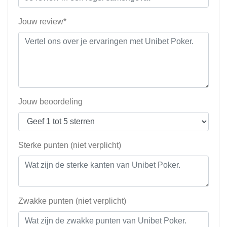
Jouw review*
Jouw beoordeling
Sterke punten (niet verplicht)
Zwakke punten (niet verplicht)