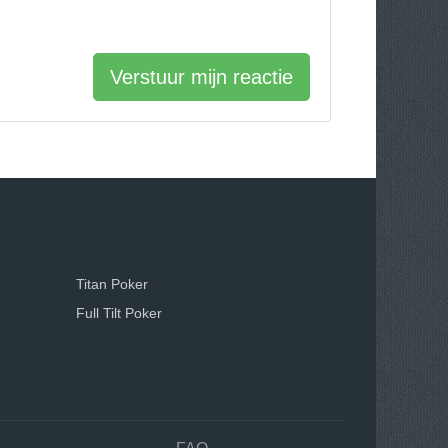
Verstuur mijn reactie
Titan Poker
Full Tilt Poker