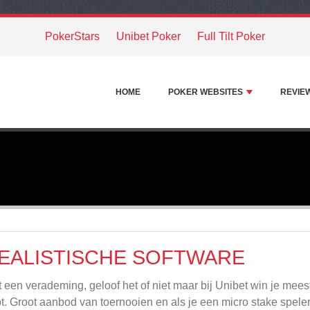
PokerStars
Unibet Poker
Full Tilt Poker
HOME
POKER WEBSITES
REVIE
EALISTISCHE SOFTWARE
 een verademing, geloof het of niet maar bij Unibet win je mees
t. Groot aanbod van toernooien en als je een micro stake speler 