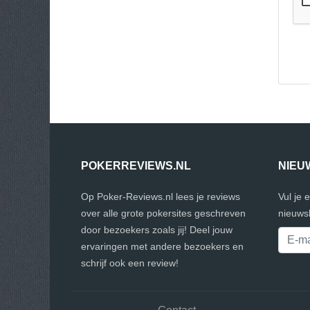
POKERREVIEWS.NL
NIEU
Op Poker-Reviews.nl lees je reviews
Vul je 
over alle grote pokersites geschreven
nieuwsb
door bezoekers zoals jij! Deel jouw
ervaringen met andere bezoekers en
schrijf ook een review!