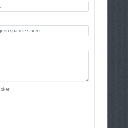
Poker