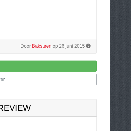
Door
Baksteen
op 26 juni 2015
er
 REVIEW