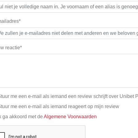
ailadres*
w reactie*
tuur me een e-mail als iemand een review schrijft over Unibet 
tuur me een e-mail als iemand reageert op mijn review
k ga akkoord met de
Algemene Voorwaarden