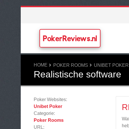
PokerReviews.nl
HOME
POKER ROOMS
UNIBET POKER
Realistische software
Poker Websites:
R
Unibet Poker
Categorie:
Wat
Poker Rooms
heb
URL: