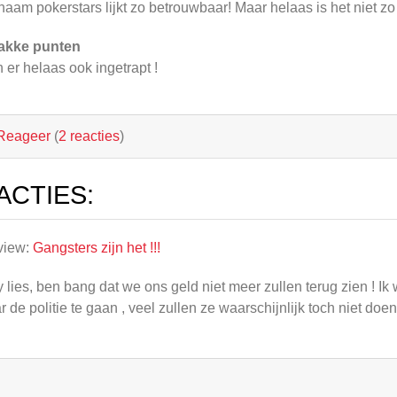
naam pokerstars lijkt zo betrouwbaar! Maar helaas is het niet zo ,
akke punten
 er helaas ook ingetrapt !
Reageer
(
2 reacties
)
ACTIES:
view:
Gangsters zijn het !!!
 lies, ben bang dat we ons geld niet meer zullen terug zien ! Ik 
r de politie te gaan , veel zullen ze waarschijnlijk toch niet doen 