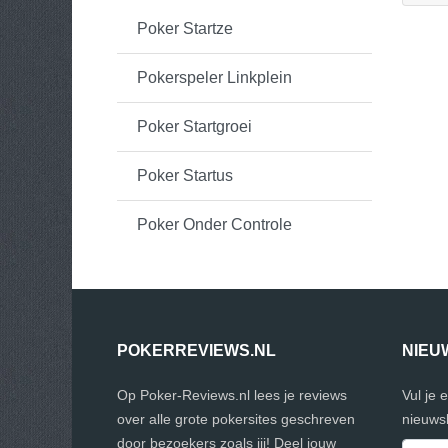
Poker Startze
Pokerspeler Linkplein
Poker Startgroei
Poker Startus
Poker Onder Controle
POKERREVIEWS.NL
NIEU
Op Poker-Reviews.nl lees je reviews
Vul je 
over alle grote pokersites geschreven
nieuwsb
door bezoekers zoals jij! Deel jouw