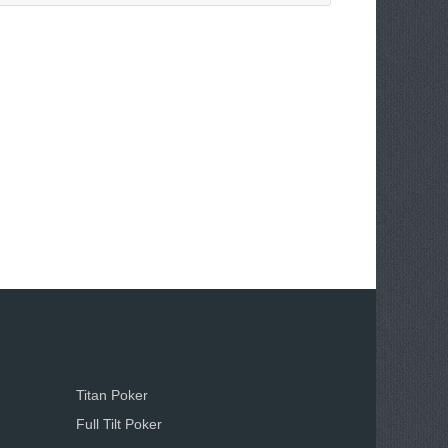
Titan Poker
Full Tilt Poker