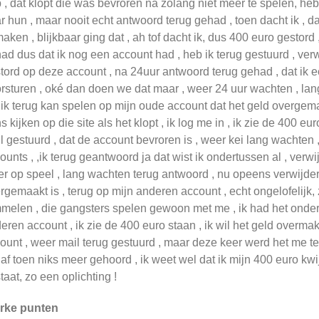
 , dat klopt die was bevroren na zolang niet meer te spelen, h
r hun , maar nooit echt antwoord terug gehad , toen dacht ik ,
maken , blijkbaar ging dat , ah tof dacht ik, dus 400 euro gestord
ad dus dat ik nog een account had , heb ik terug gestuurd , ve
tord op deze account , na 24uur antwoord terug gehad , dat ik 
rsturen , oké dan doen we dat maar , weer 24 uur wachten , lan
 ik terug kan spelen op mijn oude account dat het geld overgem
s kijken op die site als het klopt , ik log me in , ik zie de 400 e
l gestuurd , dat de account bevroren is , weer kei lang wachten ,
ounts , ,ik terug geantwoord ja dat wist ik ondertussen al , verw
r op speel , lang wachten terug antwoord , nu opeens verwijde
rgemaakt is , terug op mijn anderen account , echt ongelofelijk,
melen , die gangsters spelen gewoon met me , ik had het onde
eren account , ik zie de 400 euro staan , ik wil het geld overm
ount , weer mail terug gestuurd , maar deze keer werd het me t
af toen niks meer gehoord , ik weet wel dat ik mijn 400 euro kwij
taat, zo een oplichting !
rke punten