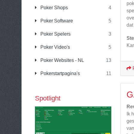
pok
Poker Shops
4
spe
ove
Poker Software
5
dat
Poker Spelers
3
Ste
Kan
Poker Video's
5
Poker Websites - NL
13
Pokerstartpagina's
11
G
Spotlight
Re
Ik 
ges
van