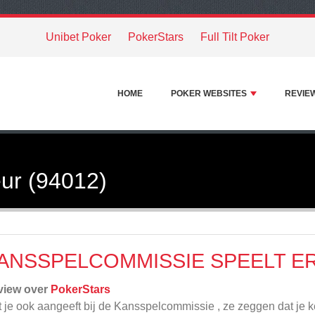
Unibet Poker
PokerStars
Full Tilt Poker
HOME
POKER WEBSITES
REVIE
ur (94012)
ANSSPELCOMMISSIE SPEELT ER
view over
PokerStars
 je ook aangeeft bij de Kansspelcommissie , ze zeggen dat je 