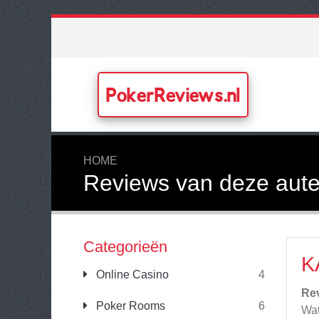
PokerReviews.nl
HOME
Reviews van deze aute
Categorieën
K
Online Casino
4
Re
Poker Rooms
6
Wat