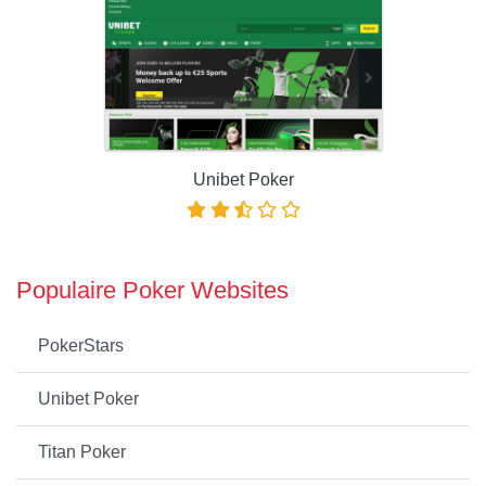
Unibet Poker
Populaire Poker Websites
PokerStars
Unibet Poker
Titan Poker