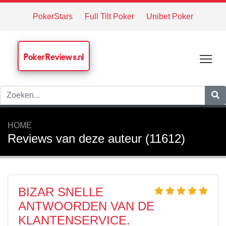
PokerStars
Full Tilt Poker
Unibet Poker
PokerReviews.nl
Tog
HOME
Reviews van deze auteur (11612)
BIZAR SNELLE
ANTWOORDEN VAN DE
KLANTENSERVICE.