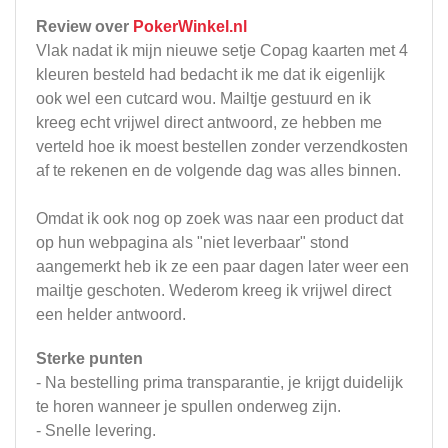
Review over
PokerWinkel.nl
Vlak nadat ik mijn nieuwe setje Copag kaarten met 4
kleuren besteld had bedacht ik me dat ik eigenlijk
ook wel een cutcard wou. Mailtje gestuurd en ik
kreeg echt vrijwel direct antwoord, ze hebben me
verteld hoe ik moest bestellen zonder verzendkosten
af te rekenen en de volgende dag was alles binnen.
Omdat ik ook nog op zoek was naar een product dat
op hun webpagina als "niet leverbaar" stond
aangemerkt heb ik ze een paar dagen later weer een
mailtje geschoten. Wederom kreeg ik vrijwel direct
een helder antwoord.
Sterke punten
- Na bestelling prima transparantie, je krijgt duidelijk
te horen wanneer je spullen onderweg zijn.
- Snelle levering.