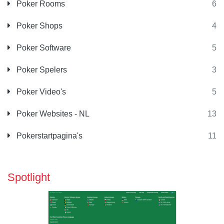
Poker Rooms
6
Poker Shops
4
Poker Software
5
Poker Spelers
3
Poker Video's
5
Poker Websites - NL
13
Pokerstartpagina's
11
Spotlight