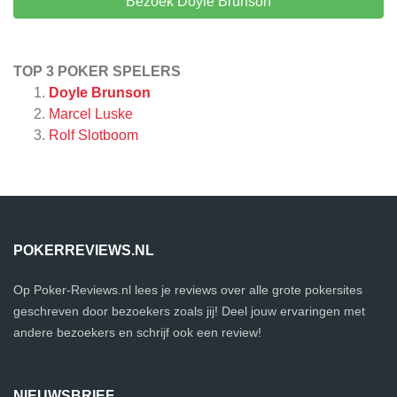
Bezoek Doyle Brunson
TOP 3 POKER SPELERS
Doyle Brunson
Marcel Luske
Rolf Slotboom
POKERREVIEWS.NL
Op Poker-Reviews.nl lees je reviews over alle grote pokersites
geschreven door bezoekers zoals jij! Deel jouw ervaringen met
andere bezoekers en schrijf ook een review!
NIEUWSBRIEF