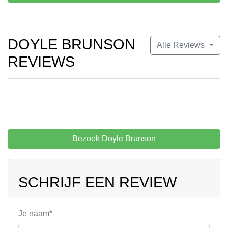
DOYLE BRUNSON
Alle Reviews
REVIEWS
Bezoek Doyle Brunson
SCHRIJF EEN REVIEW
Je naam*