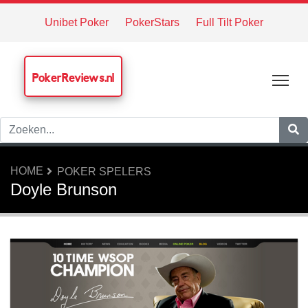
Unibet Poker
PokerStars
Full Tilt Poker
PokerReviews.nl
Tog
HOME
POKER SPELERS
Doyle Brunson