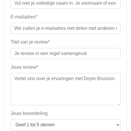
E-mailadres*
Titel van je review*
Jouw review*
Jouw beoordeling