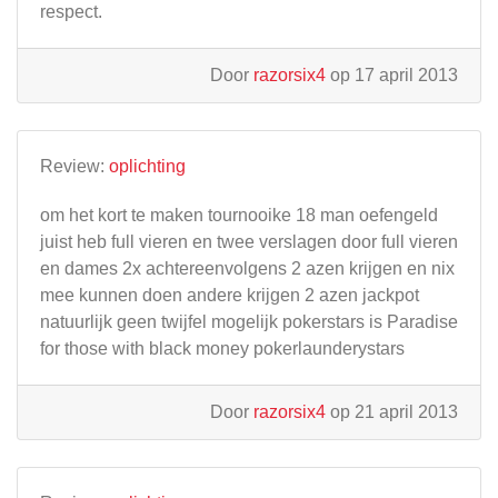
respect.
Door
razorsix4
op 17 april 2013
Review:
oplichting
om het kort te maken tournooike 18 man oefengeld
juist heb full vieren en twee verslagen door full vieren
en dames 2x achtereenvolgens 2 azen krijgen en nix
mee kunnen doen andere krijgen 2 azen jackpot
natuurlijk geen twijfel mogelijk pokerstars is Paradise
for those with black money pokerlaunderystars
Door
razorsix4
op 21 april 2013