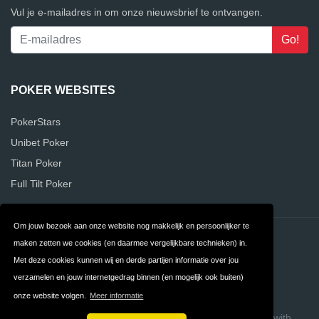
Vul je e-mailadres in om onze nieuwsbrief te ontvangen.
POKER WEBSITES
PokerStars
Unibet Poker
Titan Poker
Full Tilt Poker
Om jouw bezoek aan onze website nog makkelijk en persoonlijker te
Contact
Privacy
maken zetten we cookies (en daarmee vergelijkbare technieken) in.
Met deze cookies kunnen wij en derde partijen informatie over jou
Algemene
FAQ
verzamelen en jouw internetgedrag binnen (en mogelijk ook buiten)
Voorwaarden
onze website volgen.
Meer informatie
Copyright © 2026 PokerReviews.nl
Build review sites with