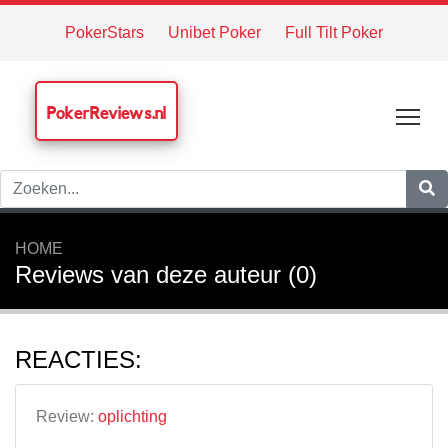
PokerStars
Unibet Poker
Full Tilt Poker
PokerReviews.nl
Tog
HOME
Reviews van deze auteur (0)
REACTIES:
Review:
oplichting