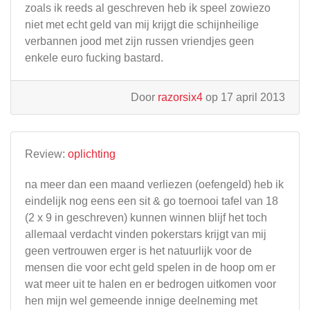
zoals ik reeds al geschreven heb ik speel zowiezo
niet met echt geld van mij krijgt die schijnheilige
verbannen jood met zijn russen vriendjes geen
enkele euro fucking bastard.
Door
razorsix4
op 17 april 2013
Review:
oplichting
na meer dan een maand verliezen (oefengeld) heb ik
eindelijk nog eens een sit & go toernooi tafel van 18
(2 x 9 in geschreven) kunnen winnen blijf het toch
allemaal verdacht vinden pokerstars krijgt van mij
geen vertrouwen erger is het natuurlijk voor de
mensen die voor echt geld spelen in de hoop om er
wat meer uit te halen en er bedrogen uitkomen voor
hen mijn wel gemeende innige deelneming met