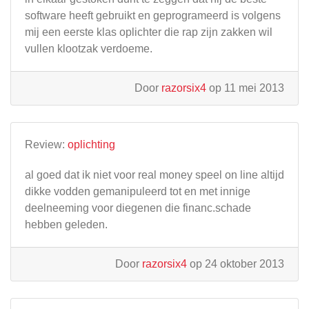
software heeft gebruikt en geprogrameerd is volgens
mij een eerste klas oplichter die rap zijn zakken wil
vullen klootzak verdoeme.
Door
razorsix4
op 11 mei 2013
Review:
oplichting
al goed dat ik niet voor real money speel on line altijd
dikke vodden gemanipuleerd tot en met innige
deelneeming voor diegenen die financ.schade
hebben geleden.
Door
razorsix4
op 24 oktober 2013