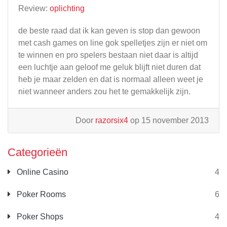
Review:
oplichting
de beste raad dat ik kan geven is stop dan gewoon
met cash games on line gok spelletjes zijn er niet om
te winnen en pro spelers bestaan niet daar is altijd
een luchtje aan geloof me geluk blijft niet duren dat
heb je maar zelden en dat is normaal alleen weet je
niet wanneer anders zou het te gemakkelijk zijn.
Door
razorsix4
op 15 november 2013
Categorieën
Online Casino
4
Poker Rooms
6
Poker Shops
4