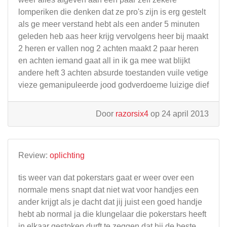
lomperiken die denken dat ze pro's zijn is erg gestelt
als ge meer verstand hebt als een ander 5 minuten
geleden heb aas heer krijg vervolgens heer bij maakt
2 heren er vallen nog 2 achten maakt 2 paar heren
en achten iemand gaat all in ik ga mee wat blijkt
andere heft 3 achten absurde toestanden vuile vetige
vieze gemanipuleerde jood godverdoeme luizige dief
Door
razorsix4
op 24 april 2013
Review:
oplichting
tis weer van dat pokerstars gaat er weer over een
normale mens snapt dat niet wat voor handjes een
ander krijgt als je dacht dat jij juist een goed handje
hebt ab normal ja die klungelaar die pokerstars heeft
in elkaar gestoken durft te zeggen dat hij de beste