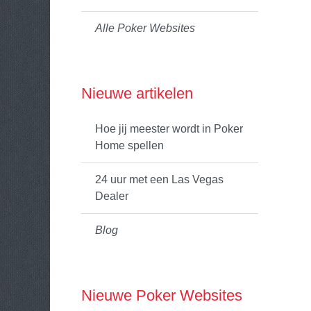
Alle Poker Websites
Nieuwe artikelen
Hoe jij meester wordt in Poker
Home spellen
24 uur met een Las Vegas
Dealer
Blog
Nieuwe Poker Websites