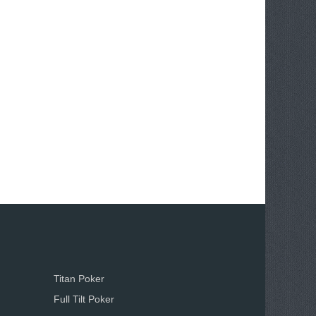
Titan Poker
Full Tilt Poker