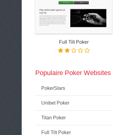
Full Tilt Poker
Populaire Poker Websites
PokerStars
Unibet Poker
Titan Poker
Full Tilt Poker