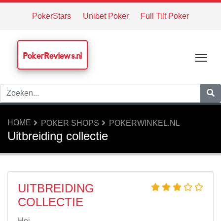
PokerStars
Unibet Poker
Full Tilt Poker
PokerReviews.nl
Tog
HOME
POKER SHOPS
POKERWINKEL.NL
Uitbreiding collectie
UITBREIDING
COLLECTIE
Hoi,