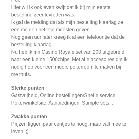
Hier wil ik ook even kwijt dat ik bij mijn eerste
bestelling zeer tevreden was.
Ik gaf de melding dat als mijn bestelling klaarlag ze
een me een belletje moesten geven.
Nog geen uur later kreeg ik al een telefoontje dat de
bestelling klaarlag.
Nu heb ik mn Casino Royale set van 200 uitgebreid
naar een kleine 1500chips. Met alle accesoires die ik
nodig heb voor een mooie pokerroom te maken bij
me thuis.
Sterke punten
Gastvrijheid, Online bestellingen/Snelle service,
Pokerwinkelsite, Aanbiedingen, Sample sets...
Zwakke punten
Prijzen liggen paar centjes te hoog, maar valt mee te
leven. ;)