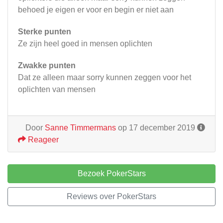
behoed je eigen er voor en begin er niet aan
Sterke punten
Ze zijn heel goed in mensen oplichten
Zwakke punten
Dat ze alleen maar sorry kunnen zeggen voor het
oplichten van mensen
Door
Sanne Timmermans
op 17 december 2019
Reageer
Bezoek PokerStars
Reviews over PokerStars