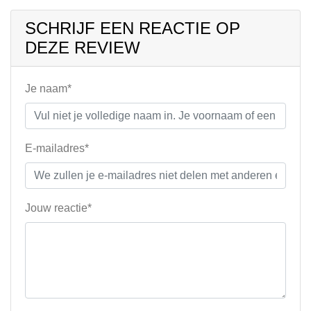
SCHRIJF EEN REACTIE OP
DEZE REVIEW
Je naam*
E-mailadres*
Jouw reactie*