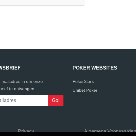
WSBRIEF
POKER WEBSITES
e-mailadres in om onze
PokerStars
rief te ontvangen.
Unibet Poker
Privacy
Algemene Voorwaarde