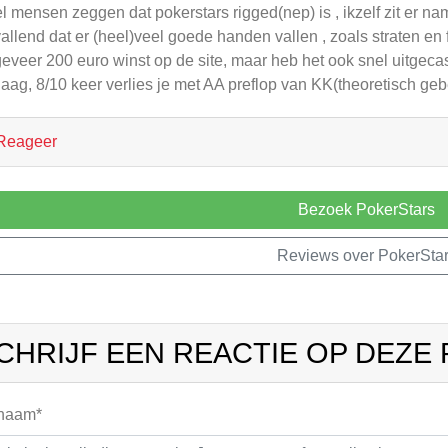
l mensen zeggen dat pokerstars rigged(nep) is , ikzelf zit er nam
allend dat er (heel)veel goede handen vallen , zoals straten en
eveer 200 euro winst op de site, maar heb het ook snel uitgecas
aag, 8/10 keer verlies je met AA preflop van KK(theoretisch gebe
Reageer
Bezoek PokerStars
Reviews over PokerSta
CHRIJF EEN REACTIE OP DEZE
 naam*