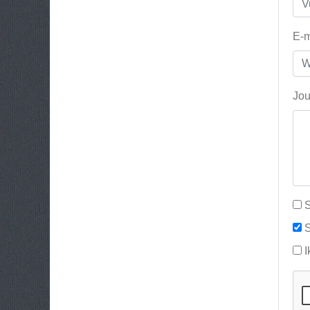
E-m
Jou
S
S
I