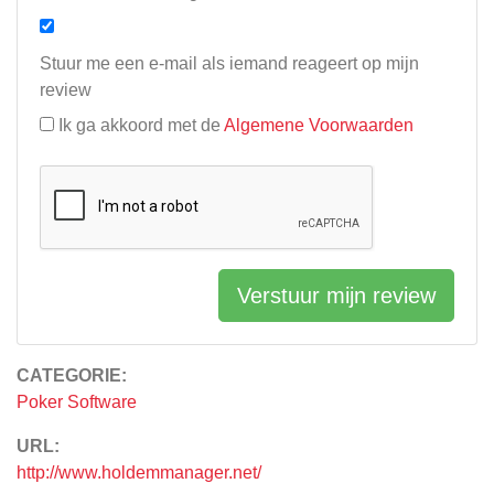
Stuur me een e-mail als iemand reageert op mijn
review
Ik ga akkoord met de
Algemene Voorwaarden
Verstuur mijn review
CATEGORIE:
Poker Software
URL:
http://www.holdemmanager.net/