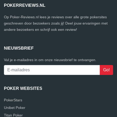
POKERREVIEWS.NL
Op Poker-Reviews.nl lees je reviews over alle grote pokersites
geschreven door bezoekers zoals jij! Deel jouw ervaringen met
andere bezoekers en schrijf ook een review!
NIEUWSBRIEF
Vul je e-mailadres in om onze nieuwsbrief te ontvangen.
POKER WEBSITES
PokerStars
Unibet Poker
Titan Poker