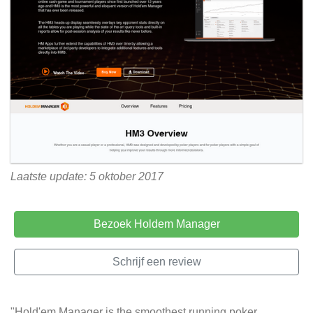
Laatste update: 5 oktober 2017
Bezoek Holdem Manager
Schrijf een review
"Hold'em Manager is the smoothest running poker