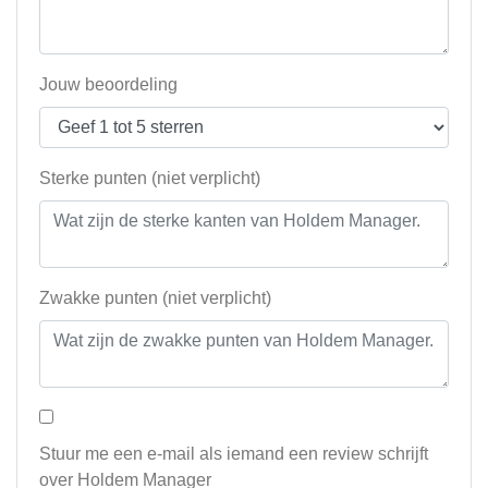
Jouw beoordeling
Sterke punten (niet verplicht)
Zwakke punten (niet verplicht)
Stuur me een e-mail als iemand een review schrijft
over Holdem Manager