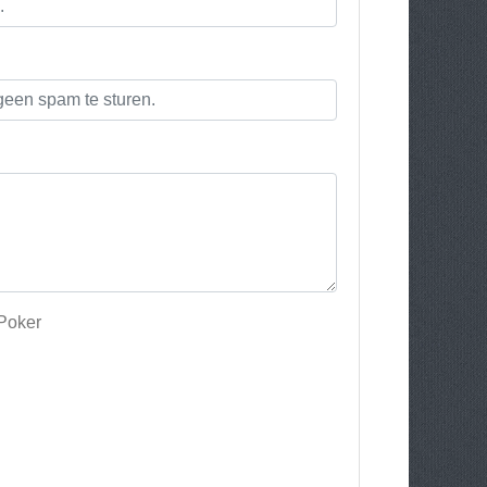
 Poker