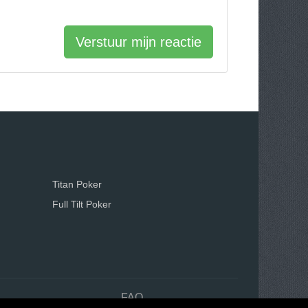
Verstuur mijn reactie
Titan Poker
Full Tilt Poker
n
FAQ