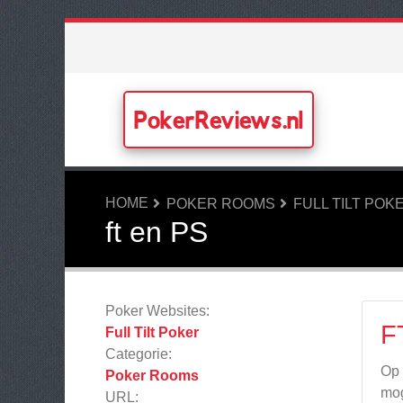
PokerReviews.nl
HOME
POKER ROOMS
FULL TILT POK
ft en PS
Poker Websites:
F
Full Tilt Poker
Categorie:
Op 
Poker Rooms
mog
URL: