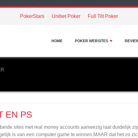
PokerStars
Unibet Poker
Full Tilt Poker
HOME
POKER WEBSITES
REVIE
ER
T EN PS
beide sites met real money accounts aanwezig laat duidelijk zijn 
elijk is van een computer game te winnen,MAAR dat het zo zicht