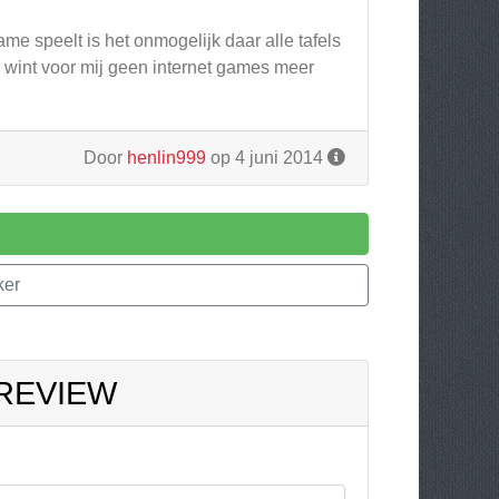
e speelt is het onmogelijk daar alle tafels
e wint voor mij geen internet games meer
Door
henlin999
op 4 juni 2014
ker
 REVIEW