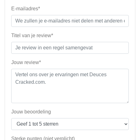
E-mailadres*
Titel van je review*
Jouw review*
Jouw beoordeling
Sterke punten (niet verplicht)